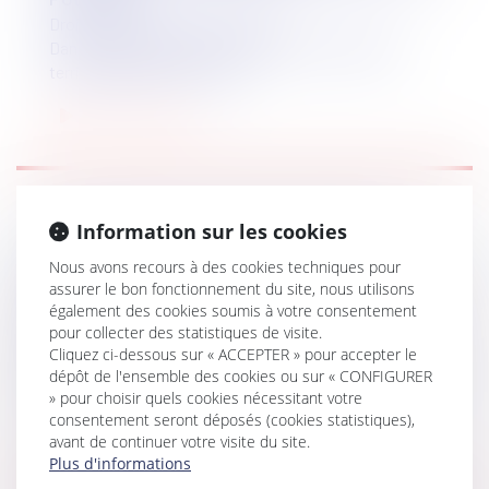
Droit public
/
Droit administratif
Dans chaque région est instituée une conférence
territoriale de l'action publ...
Lire la suite
Information sur les cookies
CONDITIONS DE DÉPÔT D'UN PERMIS
MODIFICATIF LORSQUE DEUX PERSONNES
Nous avons recours à des cookies techniques pour
assurer le bon fonctionnement du site, nous utilisons
SONT CO-TITULAIRES D'UN PERMIS DE
également des cookies soumis à votre consentement
CONSTRUIRE
pour collecter des statistiques de visite.
Droit public
/
Droit de l'urbanisme
Cliquez ci-dessous sur « ACCEPTER » pour accepter le
Lorsque deux personnes sont cotitulaires d'un permis
dépôt de l'ensemble des cookies ou sur « CONFIGURER
de construire valant div...
» pour choisir quels cookies nécessitant votre
consentement seront déposés (cookies statistiques),
Lire la suite
avant de continuer votre visite du site.
Plus d'informations