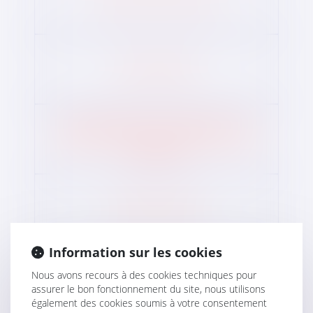
UNE UNIVERSITÉ
UNE COMMUNAUTÉ DE COMMUNE, UNE
COMMUNAUTÉ D’AGGLOMÉRATION OU UNE
MÉTROPOLE
UN DÉPARTEMENT
Information sur les cookies
Nous avons recours à des cookies techniques pour
UNE RÉGION
assurer le bon fonctionnement du site, nous utilisons
également des cookies soumis à votre consentement