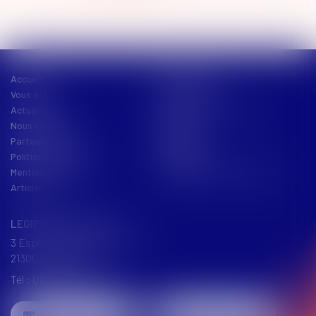
Accueil
Présentation
Vous êtes
Vos besoins
Actualités
Nos offres de services
Nous contacter
Équipe
Partenariats
Plan du site
Politique de cookies
Honoraires
Mentions légales
Politique de confidentialité
Articles
LEGIPUBLIC AVOCATS
3 Esplanade de la République
21300 CHENÔVE
Tél :
09 67 36 44 38