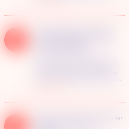
Droit de passage et servitude :
08
concilier accès et contraintes
environnementales
NOV.
Droit public
/
Droit de l'urbanisme
Le droit de passage permet au propriétaire
d’un terrain enclavé, c'est-à-dire dépourvu
d’accès à la voie publique, de réclamer à ses
voisins une servitude de passage sur leurs f...
Lire la suite
ZAN : pour le Sénat, il faut garder
25
l'objectif mais changer la