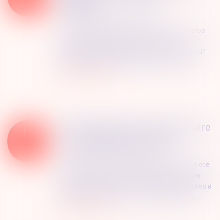
méthode
OCT.
Droit public
/
Droit de l'urbanisme
"Zéro artificialisation nette", "ZAN" : des gros
mots pour les élus locaux, même s'ils
partagent la nécessité de conserver l'objectif
2050, selon le groupe de suivi sur la strat...
Lire la suite
Demande de permis de construire
17
: une procédure "complexe"
Droit public
/
Droit de l'urbanisme
OCT.
Alors que 373 100 permis de construire ont été
accordés en 2023, soit 115 900 de moins par
rapport à 2022 (-23,7%), la Cour des comptes a
examiné du point de vue du citoyen-dema...
Lire la suite