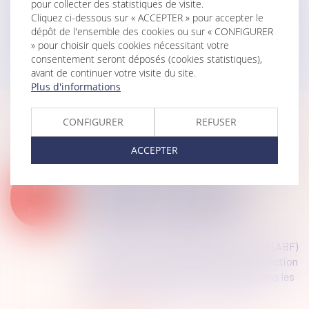
pour collecter des statistiques de visite.
Cliquez ci-dessous sur « ACCEPTER » pour accepter le
dépôt de l'ensemble des cookies ou sur « CONFIGURER
UNE ENTREPRISE PUBLIQUE LOCALE
» pour choisir quels cookies nécessitant votre
consentement seront déposés (cookies statistiques),
avant de continuer votre visite du site.
Plus d'informations
CONFIGURER
REFUSER
Nos dernières actus
ACCEPTER
Publication du rapport
15
d’information sur les ABF :
périmètre et compétences
NOV.
Droit public
/
Droit de l'urbanisme
Les architectes des bâtiments de France (ABF)
exercent une mission essentielle de protection
du patrimoine paysager, en particulier dans les
abords des monuments historiques. Il...
Lire la suite