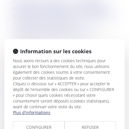
DISPOSITIF FR-ALERT : LES MAIRES
POURRONT DEMANDER LE LANCEMENT
D'UNE ALERTE EN CAS DE CATASTROPHE
Droit public
/
Droit administratif
Le gouvernement a lancé cette semaine une
campagne de communication sur le di...
Lire la suite
Information sur les cookies
Nous avons recours à des cookies techniques pour
assurer le bon fonctionnement du site, nous utilisons
également des cookies soumis à votre consentement
pour collecter des statistiques de visite.
DARK STORE ET DARK KITCHEN : NOUS
Cliquez ci-dessous sur « ACCEPTER » pour accepter le
NE SOMMES PAS ARRIVÉS À
dépôt de l'ensemble des cookies ou sur « CONFIGURER
DESTINATION…
» pour choisir quels cookies nécessitant votre
Droit public
/
Droit de l'urbanisme
consentement seront déposés (cookies statistiques),
Le tribunal administratif de Paris vient de rendre en
avant de continuer votre visite du site.
Plus d'informations
référé une décision qui...
Lire la suite
CONFIGURER
REFUSER