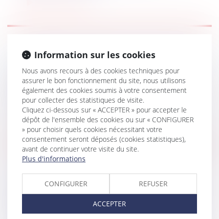
Lire la suite
Information sur les cookies
EXPERTISE JUDICIAIRE : MOTIF LÉGITIME
ET ENVIRONNEMENT
Nous avons recours à des cookies techniques pour
assurer le bon fonctionnement du site, nous utilisons
Droit public
/
Droit de l'urbanisme
également des cookies soumis à votre consentement
Une société, qui souhaite réaliser une opération de
pour collecter des statistiques de visite.
démolition et de construc...
Cliquez ci-dessous sur « ACCEPTER » pour accepter le
dépôt de l'ensemble des cookies ou sur « CONFIGURER
Lire la suite
» pour choisir quels cookies nécessitant votre
consentement seront déposés (cookies statistiques),
avant de continuer votre visite du site.
Plus d'informations
GUIDE PRATIQUE POUR FACILITER
CONFIGURER
REFUSER
L’ACCÈS DES TPE/PME À LA COMMANDE
PUBLIQUE
ACCEPTER
Droit public
/
Droit de la commande publique