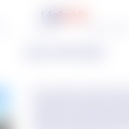
tes
Vos besoins
Nos offres de servic
Didier SUPPLISSON
Didier est le fondateur et le gérant de Legipublic.
cycles en droit public, il a commencé sa carrière d
environnement de cabinets anglo-saxons (Pricewat
Conseil d'Etat et à la Cour de Cassation, avant de r
de développement. Il a ensuite pendant 8 ans travail
fonctions de directeur juridique et directeur général
Métropole, à la tête de pôles ressources (juridique