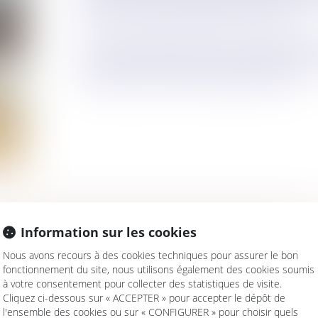
finances, ressources humaines, patrimoine...).
Il a ainsi été pendant ces années vice-président de 
territoriales. Il est redevenu avocat en 2010 au sei
de cassation avant de créer Légipublic en 2014.
Information sur les cookies
CONTACTER DIDIER SUPPLISSON
Nous avons recours à des cookies techniques pour assurer le bon
fonctionnement du site, nous utilisons également des cookies soumis
à votre consentement pour collecter des statistiques de visite.
Cliquez ci-dessous sur « ACCEPTER » pour accepter le dépôt de
l'ensemble des cookies ou sur « CONFIGURER » pour choisir quels