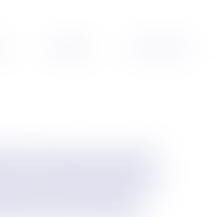
es
Actualités
Nous contacter
 Diplômé de Sciences Po Paris et de deux troisièmes
'avocat au sein de départements droit public et
erhouse, Arthur Andersen Legal) puis d'avocats au
ejoindre la direction juridique de l'Agence française
lé en collectivité territoriale en occupant les
 adjoint de la ville de Dijon et de Bordeaux
, assurances, élections, marchés publics, achat,