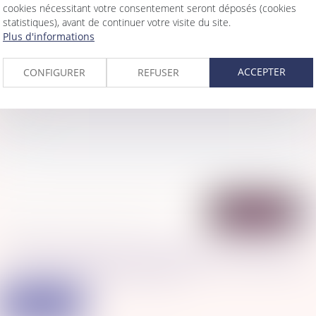
cookies nécessitant votre consentement seront déposés (cookies
statistiques), avant de continuer votre visite du site.
Plus d'informations
ACCEPTER
CONFIGURER
REFUSER
J'accepte que les informations saisies soient traitées informatiquement par
LEGIPUBLIC et l'hébergeur du présent site dans le cadre de ma demande et de la
relation avec LEGIPUBLIC qui peut en découler.
ENVOYER